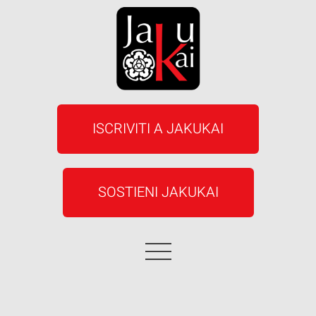
ISCRIVITI A JAKUKAI
SOSTIENI JAKUKAI
MODELLO ORGANIZZATIVO CONTRASTO ABUSI-VIOLENZE-DISCRIMINAZIONI