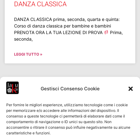
DANZA CLASSICA
DANZA CLASSICA prima, seconda, quarta e quinta:
Corso di danza classica per bambine e bambini
PRENOTA ORA LA TUA LEZIONE DI PROVA
Prima,
seconda,
LEGGI TUTTO »
Gestisci Consenso Cookie
Per fornire le migliori esperienze, utilizziamo tecnologie come i cookie
per memorizzare e/o accedere alle informazioni del dispositivo. Il
consenso a queste tecnologie ci permetterà di elaborare dati come il
Associazione Sportiva Dilettantistica Jaku Kai
Via
comportamento di navigazione o ID unici su questo sito. Non
Fieschi, 20 A canc. – 16128 Genova
acconsentire o ritirare il consenso può influire negativamente su alcune
C.F.
95084300102
P.I.
01437080995
Privacy Policy
caratteristiche e funzioni.