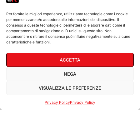
Per fornire le migliori esperienze, utilizziamo tecnologie come i cookie
per memorizzare e/o accedere alle informazioni del dispositivo. Il
consenso a queste tecnologie ci permetterà di elaborare dati come il
comportamento di navigazione o ID unici su questo sito. Non
acconsentire o ritirare il consenso può influire negativamente su alcune
caratteristiche e funzioni.
Associazione Sportiva Dilettantistica Jaku Kai
Via
ACCETTA
Fieschi, 20 A canc. – 16128 Genova
C.F.
95084300102
P.I.
01437080995
Privacy Policy
NEGA
Orari Segreteria
LU-MA-GIO-VE: 16:00 -19:00
Tel:
+39 010 794 28 43
Cell
: +39 3913791633
VISUALIZZA LE PREFERENZE
Email:
info@jakukai.it
Francesco Canepa:
+39 340 2724208
Privacy Policy
Privacy Policy
Banca Intesa San Paolo
IBAN:
IT62A0306909606100000153358
powered with
by Adele Arnese Creative Web